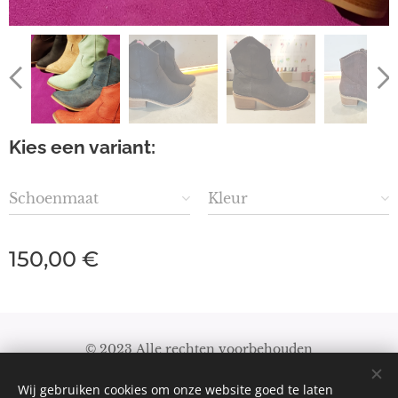
Kies een variant:
Schoenmaat
Kleur
150,00
€
© 2023 Alle rechten voorbehouden
Algemene Voorwaarden
|
Privacybeleid
Wij gebruiken cookies om onze website goed te laten