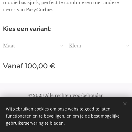
mooie basisjurk, perfect te combineren met andere
items van ParyCorbie.
Kies een variant:
Maat
Kleur
Vanaf
100,00
€
© 2023 Alle rechten voorbehouden
Algemene Voorwaarden
|
Privacybeleid
Wij gebruiken cookies om onze website goed te laten
Cookies
functioneren en te beveiligen, en om je de best mogelijke
gebruikerservaring te bieden.