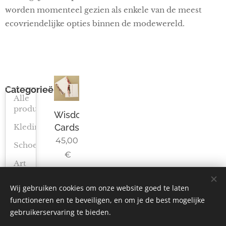
worden momenteel gezien als enkele van de meest
ecovriendelijke opties binnen de modewereld.
Categorieën
Alle
producten
Wisdom
Cards
Kleding
45,00
Schoenen
€
Art
Wisdom
Wij gebruiken cookies om onze website goed te laten
Cards
functioneren en te beveiligen, en om je de best mogelijke
© 2023 Alle rechten voorbehouden
gebruikerservaring te bieden.
Algemene Voorwaarden
|
Privacybeleid